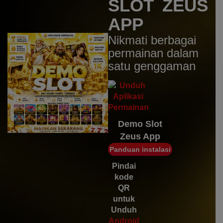
SLOT ZEUS
APP
Nikmati berbagai
permainan dalam
satu genggaman
Demo Slot
Zeus App
Panduan instalasi
Pindai
kode
QR
untuk
Unduh
Android