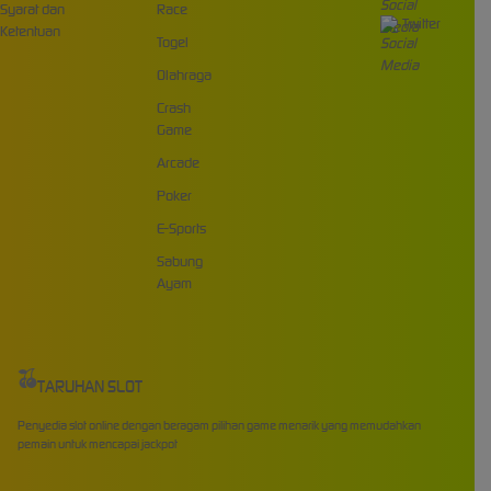
Syarat dan
Race
Twitter
Ketentuan
Togel
Olahraga
Crash
Game
Arcade
Poker
E-Sports
Sabung
Ayam
TARUHAN SLOT
Penyedia slot online dengan beragam pilihan game menarik yang memudahkan
pemain untuk mencapai jackpot