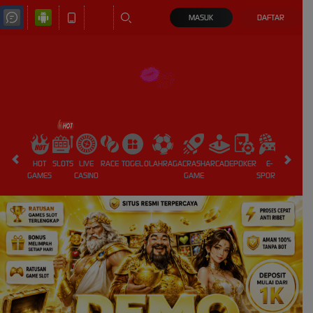
MASUK
DAFTAR
HOT
SLOTS
LIVE
RACE
TOGEL
OLAHRAGA
CRASH
ARCADE
POKER
E-
SABUNG
GAMES
CASINO
GAME
SPORTS
AYAM