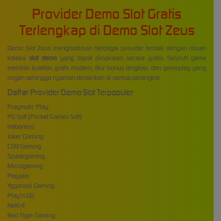
Provider Demo Slot Gratis
Terlengkap di Demo Slot Zeus
Demo Slot Zeus menghadirkan berbagai provider terbaik dengan ribuan
koleksi
slot demo
yang dapat dimainkan secara gratis. Seluruh game
memiliki kualitas grafis modern, fitur bonus lengkap, dan gameplay yang
ringan sehingga nyaman dimainkan di semua perangkat.
Daftar Provider Demo Slot Terpopuler
Pragmatic Play
PG Soft (Pocket Games Soft)
Habanero
Joker Gaming
CQ9 Gaming
Spadegaming
Microgaming
Playstar
Yggdrasil Gaming
Play'n GO
NetEnt
Red Tiger Gaming