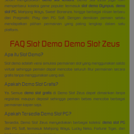
memperbarui koleksi game populer termasuk
slot demo Olympus
,
demo
slot PG
, Mahjong Ways, Sweet Bonanza, hingga berbagai rilisan terbaru
dari Pragmatic Play dan PG Soft. Dengan demikian pemain selalu
mendapatkan pilihan permainan yang paling lengkap dalam satu
platform.
FAQ Slot Demo Demo Slot Zeus
Apa itu Slot Demo?
Slot demo adalah versi simulasi permainan slot yang menggunakan saldo
virtual sehingga pemain dapat mencoba seluruh fitur permainan secara
gratis tanpa menggunakan uang asli.
Apakah Demo Slot Gratis?
Ya. Semua
demo slot gratis
di Demo Slot Zeus dapat dimainkan tanpa
registrasi maupun deposit sehingga pemain bebas mencoba berbagai
permainan kapan saja.
Apakah Tersedia Demo Slot PG?
Tersedia. Demo Slot Zeus menyediakan berbagai koleksi
demo slot PG
dari PG Soft, termasuk Mahjong Ways, Lucky Neko, Fortune Tiger, dan