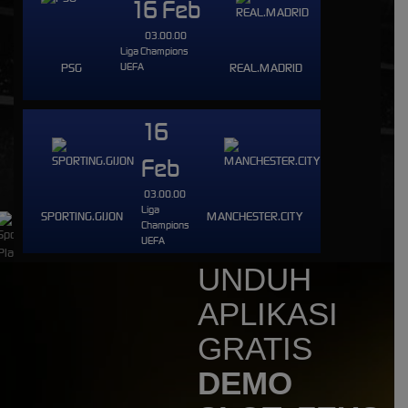
16 Feb
andi****4
IDR
4,876,200.00
03.00.00
Gates of Olympus X1000
Liga Champions
PSG
UEFA
REAL.MADRID
bima****6
IDR
3,965,800.00
Olympus Thunder Strike
16
eko****3
IDR
4,221,300.00
Feb
Gatot Kaca Legend Spin
03.00.00
rang****8
Liga
SPORTING.GIJON
MANCHESTER.CITY
IDR
3,712,900.00
Champions
Gatot Kaca Fire Spin
UEFA
UNDUH
APLIKASI
GRATIS
DEMO