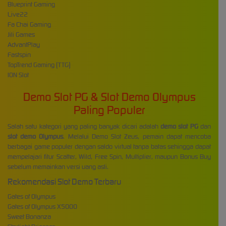
Blueprint Gaming
Live22
Fa Chai Gaming
Jili Games
AdvantPlay
Fastspin
TopTrend Gaming (TTG)
ION Slot
Demo Slot PG & Slot Demo Olympus
Paling Populer
Salah satu kategori yang paling banyak dicari adalah
demo slot PG
dan
slot demo Olympus
. Melalui Demo Slot Zeus, pemain dapat mencoba
berbagai game populer dengan saldo virtual tanpa batas sehingga dapat
mempelajari fitur Scatter, Wild, Free Spin, Multiplier, maupun Bonus Buy
sebelum memainkan versi uang asli.
Rekomendasi Slot Demo Terbaru
Gates of Olympus
Gates of Olympus X5000
Sweet Bonanza