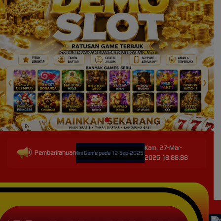
Kam, 27-Mar-
Pemberitahuan
Terjadwal: AdvantPlay Mini Game pada 12-Sep-2025 dari 19.15.33 sampai 21-Sep-2026 22.48.10
2026 18.88.88