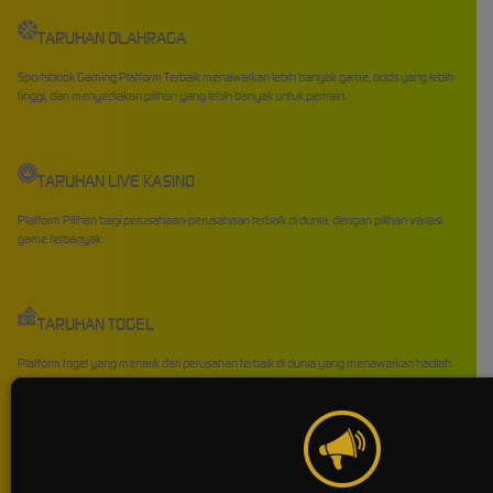
TARUHAN OLAHRAGA
Sportsbook Gaming Platform Terbaik menawarkan lebih banyak game, odds yang lebih
tinggi, dan menyediakan pilihan yang lebih banyak untuk pemain.
TARUHAN LIVE KASINO
Platform Pilihan bagi perusahaan-perusahaan terbaik di dunia, dengan pilihan variasi
game terbanyak
TARUHAN TOGEL
Platform togel yang menarik dari perusahan terbaik di dunia yang menawarkan hadiah
kemenangan besar