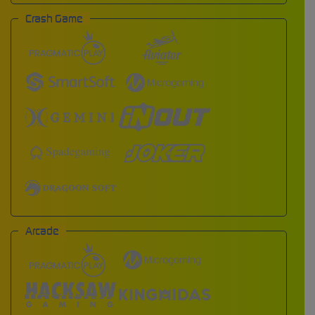
Crash Game
Arcade