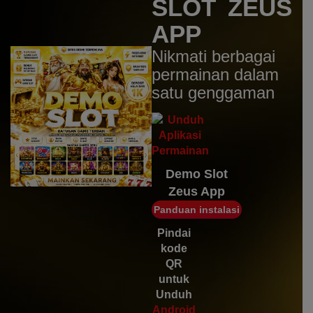
SLOT ZEUS
APP
Nikmati berbagai
permainan dalam
satu genggaman
Demo Slot
Zeus App
Panduan instalasi
Pindai
kode
QR
untuk
Unduh
Android