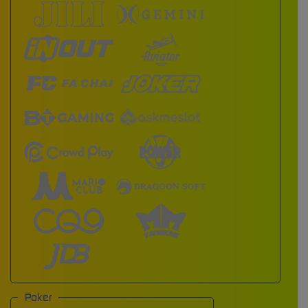
Poker