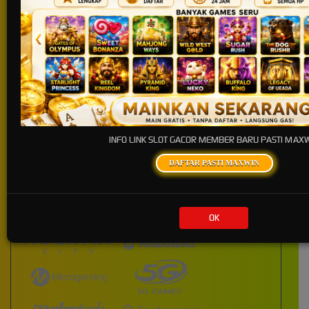
cipta dilindungi | 18+
Platform Penyedia Layanan
Slots
INFO LINK SLOT GACOR MEMBER BARU PASTI MAX
DAFTAR PASTI MAXWIN
OK