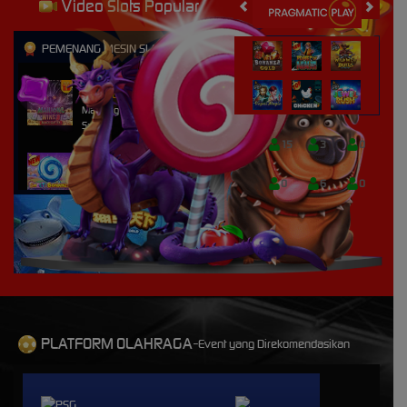
Video Slots Popular
PEMENANG MESIN SLOT
rizk****2
IDR
12,873,500.00
Mahjong Ways 2 – Golden
Scatter
15
3
0
alv****7
IDR
9,642,300.00
0
6
0
Sweet Bonanza Xmas 1000
fahm****1
IDR
6,908,750.00
Sweet Bonanza Candyland
doni****5
IDR
8,120,400.00
Gates of Gatot Kaca X500
PLATFORM OLAHRAGA-
Event yang Direkomendasikan
yoga****9
IDR
5,998,600.00
Gatot Kaca Super Bonus