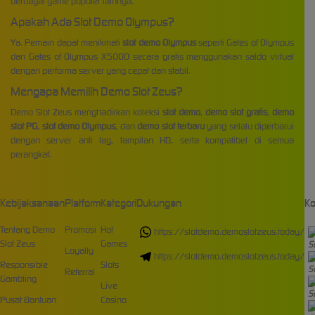
berbagai game populer lainnya.
Apakah Ada Slot Demo Olympus?
Ya. Pemain dapat menikmati
slot demo Olympus
seperti Gates of Olympus
dan Gates of Olympus X5000 secara gratis menggunakan saldo virtual
dengan performa server yang cepat dan stabil.
Mengapa Memilih Demo Slot Zeus?
Demo Slot Zeus menghadirkan koleksi
slot demo
,
demo slot gratis
,
demo
slot PG
,
slot demo Olympus
, dan
demo slot terbaru
yang selalu diperbarui
dengan server anti lag, tampilan HD, serta kompatibel di semua
perangkat.
Kebijaksanaan
Platform
Kategori
Dukungan
Ko
Tentang Demo
Promosi
Hot
https://slotdemo.demoslotzeus.today/
Slot Zeus
Games
Loyalty
https://slotdemo.demoslotzeus.today/
Responsible
Slots
Referral
Gambling
Live
Pusat Bantuan
Casino