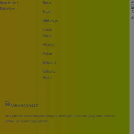
Syarat dan
Race
Ketentuan
Togel
Olahraga
Crash
Game
Arcade
Poker
E-Sports
Sabung
Ayam
TARUHAN SLOT
Penyedia slot online dengan beragam pilihan game menarik yang memudahkan
pemain untuk mencapai jackpot