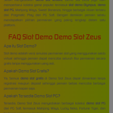
memperbarui koleksi game populer termasuk
slot demo Olympus
,
demo
slot PG
, Mahjong Ways, Sweet Bonanza, hingga berbagai rilisan terbaru
dari Pragmatic Play dan PG Soft. Dengan demikian pemain selalu
mendapatkan pilihan permainan yang paling lengkap dalam satu
platform.
FAQ Slot Demo Demo Slot Zeus
Apa itu Slot Demo?
Slot demo adalah versi simulasi permainan slot yang menggunakan saldo
virtual sehingga pemain dapat mencoba seluruh fitur permainan secara
gratis tanpa menggunakan uang asli.
Apakah Demo Slot Gratis?
Ya. Semua
demo slot gratis
di Demo Slot Zeus dapat dimainkan tanpa
registrasi maupun deposit sehingga pemain bebas mencoba berbagai
permainan kapan saja.
Apakah Tersedia Demo Slot PG?
Tersedia. Demo Slot Zeus menyediakan berbagai koleksi
demo slot PG
dari PG Soft, termasuk Mahjong Ways, Lucky Neko, Fortune Tiger, dan