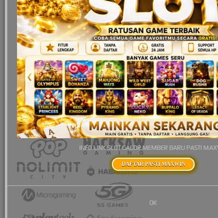
cipta dilindungi | 18+
Platform Penyedia Layanan
Slots
INFO LINK SLOT GACOR MEMBER BARU PASTI MAX
DAFTAR PASTI MAXWIN
OK