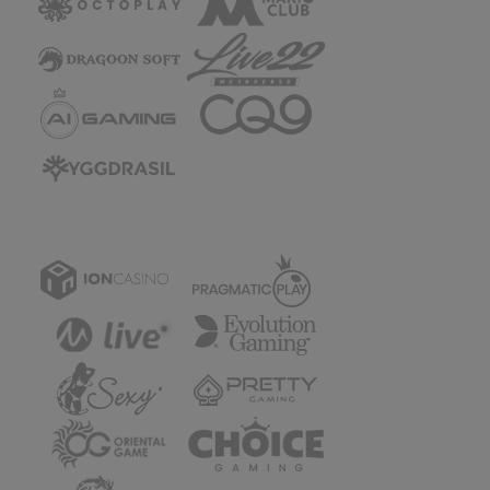
Live Casino