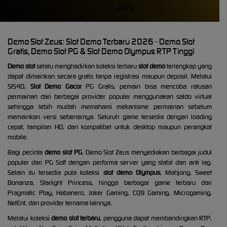
APK
Demo Slot Zeus: Slot Demo Terbaru 2026 - Demo Slot
Gratis, Demo Slot PG & Slot Demo Olympus RTP Tinggi
Demo slot
selalu menghadirkan koleksi terbaru
slot demo
terlengkap yang
dapat dimainkan secara gratis tanpa registrasi maupun deposit. Melalui
SIS4D,
Slot Demo Gacor
PG Gratis, pemain bisa mencoba ratusan
permainan dari berbagai provider populer menggunakan saldo virtual
sehingga lebih mudah memahami mekanisme permainan sebelum
memainkan versi sebenarnya. Seluruh game tersedia dengan loading
cepat, tampilan HD, dan kompatibel untuk desktop maupun perangkat
mobile.
Bagi pecinta
demo slot PG
, Demo Slot Zeus menyediakan berbagai judul
populer dari PG Soft dengan performa server yang stabil dan anti lag.
Selain itu tersedia pula koleksi
slot demo Olympus
, Mahjong, Sweet
Bonanza, Starlight Princess, hingga berbagai game terbaru dari
Pragmatic Play, Habanero, Joker Gaming, CQ9 Gaming, Microgaming,
NetEnt, dan provider ternama lainnya.
Melalui koleksi
demo slot terbaru
, pengguna dapat membandingkan RTP,