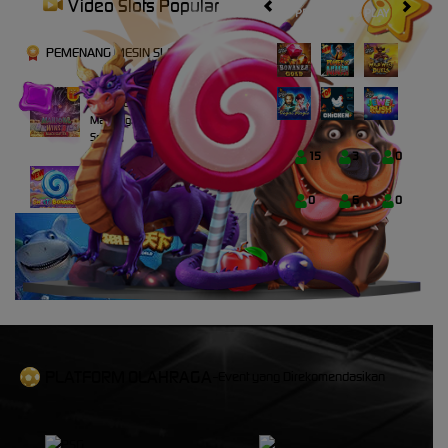
Video Slots Popular
PEMENANG MESIN SLOT
rizk****2
IDR
12,873,500.00
Mahjong Ways 2 – Golden
Scatter
15
3
0
alv****7
IDR
9,642,300.00
0
6
0
Sweet Bonanza Xmas 1000
fahm****1
IDR
6,908,750.00
Sweet Bonanza Candyland
doni****5
IDR
8,120,400.00
Gates of Gatot Kaca X500
PLATFORM OLAHRAGA-
Event yang Direkomendasikan
yoga****9
IDR
5,998,600.00
Gatot Kaca Super Bonus