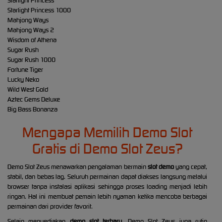
Starlight Princess
Starlight Princess 1000
Mahjong Ways
Mahjong Ways 2
Wisdom of Athena
Sugar Rush
Sugar Rush 1000
Fortune Tiger
Lucky Neko
Wild West Gold
Aztec Gems Deluxe
Big Bass Bonanza
Mengapa Memilih Demo Slot
Gratis di Demo Slot Zeus?
Demo Slot Zeus menawarkan pengalaman bermain
slot demo
yang cepat,
stabil, dan bebas lag. Seluruh permainan dapat diakses langsung melalui
browser tanpa instalasi aplikasi sehingga proses loading menjadi lebih
ringan. Hal ini membuat pemain lebih nyaman ketika mencoba berbagai
permainan dari provider favorit.
Selain menyediakan
demo slot terbaru
, Demo Slot Zeus juga rutin