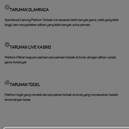
TARUHAN OLAHRAGA
Sportsbook Gaming Platform Terbaik menawarkan lebih banyak game, odds yang lebih
tinggi, dan menyediakan pilihan yang lebih banyak untuk pemain.
TARUHAN LIVE KASINO
Platform Pilihan bagi perusahaan-perusahaan terbaik di dunia, dengan pilihan variasi
game terbanyak
TARUHAN TOGEL
Platform togel yang menarik dari perusahan terbaik di dunia yang menawarkan hadiah
kemenangan besar