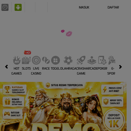
MASUK
DAFTAR
HOT
SLOTS
LIVE
RACE
TOGEL
OLAHRAGA
CRASH
ARCADE
POKER
E-
SABUNG
GAMES
CASINO
GAME
SPORTS
AYAM