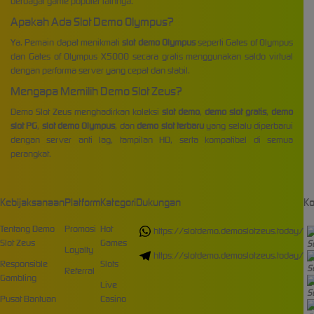
berbagai game populer lainnya.
Apakah Ada Slot Demo Olympus?
Ya. Pemain dapat menikmati
slot demo Olympus
seperti Gates of Olympus
dan Gates of Olympus X5000 secara gratis menggunakan saldo virtual
dengan performa server yang cepat dan stabil.
Mengapa Memilih Demo Slot Zeus?
Demo Slot Zeus menghadirkan koleksi
slot demo
,
demo slot gratis
,
demo
slot PG
,
slot demo Olympus
, dan
demo slot terbaru
yang selalu diperbarui
dengan server anti lag, tampilan HD, serta kompatibel di semua
perangkat.
Kebijaksanaan
Platform
Kategori
Dukungan
Ko
Tentang Demo
Promosi
Hot
https://slotdemo.demoslotzeus.today/
Slot Zeus
Games
Loyalty
https://slotdemo.demoslotzeus.today/
Responsible
Slots
Referral
Gambling
Live
Pusat Bantuan
Casino