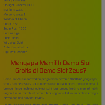
Starlight Princess
Starlight Princess 1000
Mahjong Ways
Mahjong Ways 2
Wisdom of Athena
Sugar Rush
Sugar Rush 1000
Fortune Tiger
Lucky Neko
Wild West Gold
Aztec Gems Deluxe
Big Bass Bonanza
Mengapa Memilih Demo Slot
Gratis di Demo Slot Zeus?
Demo Slot Zeus menawarkan pengalaman bermain
slot demo
yang cepat,
stabil, dan bebas lag. Seluruh permainan dapat diakses langsung melalui
browser tanpa instalasi aplikasi sehingga proses loading menjadi lebih
ringan. Hal ini membuat pemain lebih nyaman ketika mencoba berbagai
permainan dari provider favorit.
Selain menyediakan
demo slot terbaru
, Demo Slot Zeus juga rutin