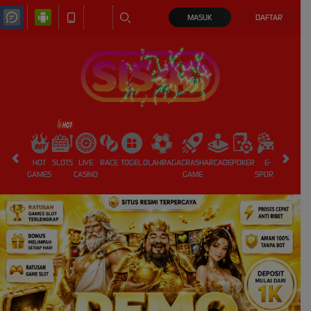
MASUK
DAFTAR
HOT
SLOTS
LIVE
RACE
TOGEL
OLAHRAGA
CRASH
ARCADE
POKER
E-
SABUNG
GAMES
CASINO
GAME
SPORTS
AYAM