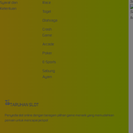
Syarat dan
Race
Ketentuan
Togel
Olahraga
Crash
Game
Arcade
Poker
E-Sports
Sabung
Ayam
TARUHAN SLOT
Penyedia slot online dengan beragam pilihan game menarik yang memudahkan
pemain untuk mencapai jackpot