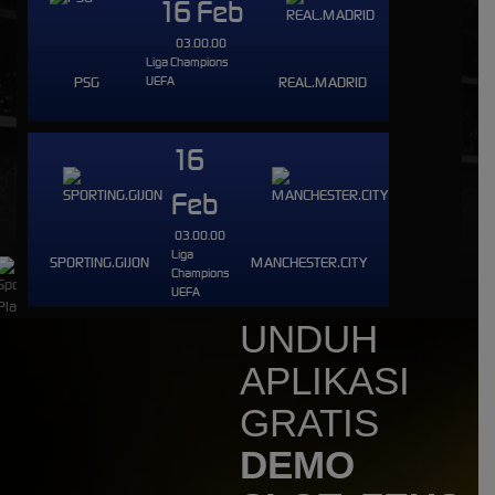
16 Feb
andi****4
IDR
4,876,200.00
03.00.00
Gates of Olympus X1000
Liga Champions
PSG
UEFA
REAL.MADRID
bima****6
IDR
3,965,800.00
Olympus Thunder Strike
16
eko****3
IDR
4,221,300.00
Feb
Gatot Kaca Legend Spin
03.00.00
rang****8
Liga
SPORTING.GIJON
MANCHESTER.CITY
IDR
3,712,900.00
Champions
Gatot Kaca Fire Spin
UEFA
UNDUH
APLIKASI
GRATIS
DEMO