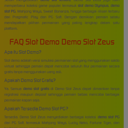
memperbarui koleksi game populer termasuk
slot demo Olympus
,
demo
slot PG
, Mahjong Ways, Sweet Bonanza, hingga berbagai rilisan terbaru
dari Pragmatic Play dan PG Soft. Dengan demikian pemain selalu
mendapatkan pilihan permainan yang paling lengkap dalam satu
platform.
FAQ Slot Demo Demo Slot Zeus
Apa itu Slot Demo?
Slot demo adalah versi simulasi permainan slot yang menggunakan saldo
virtual sehingga pemain dapat mencoba seluruh fitur permainan secara
gratis tanpa menggunakan uang asli.
Apakah Demo Slot Gratis?
Ya. Semua
demo slot gratis
di Demo Slot Zeus dapat dimainkan tanpa
registrasi maupun deposit sehingga pemain bebas mencoba berbagai
permainan kapan saja.
Apakah Tersedia Demo Slot PG?
Tersedia. Demo Slot Zeus menyediakan berbagai koleksi
demo slot PG
dari PG Soft, termasuk Mahjong Ways, Lucky Neko, Fortune Tiger, dan