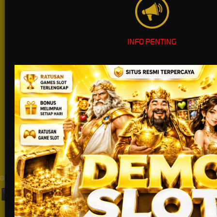
INFO PENTING
* Selama bank maintenance dan bank offline deposit dan penarikan tidak
dapat diproses
Deposit
Penarikan
Rata-rata 3 Menit
Rata-rata 5 Menit
Bersertifikasi Dari
Tanggung
Browser Yang
Jawab Bermain
Didukung
©2026 Demo Slot Zeus. Hak