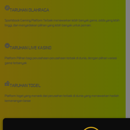
TARUHAN OLAHRAGA
Sportsbook Gaming Platform Terbaik menawarkan lebih banyak game, odds yang lebih
tinggi, dan menyediakan pilihan yang lebih banyak untuk pemain.
TARUHAN LIVE KASINO
Platform Pilihan bagi perusahaan-perusahaan terbaik di dunia, dengan pilihan variasi
game terbanyak
TARUHAN TOGEL
Platform togel yang menarik dari perusahan terbaik di dunia yang menawarkan hadiah
kemenangan besar