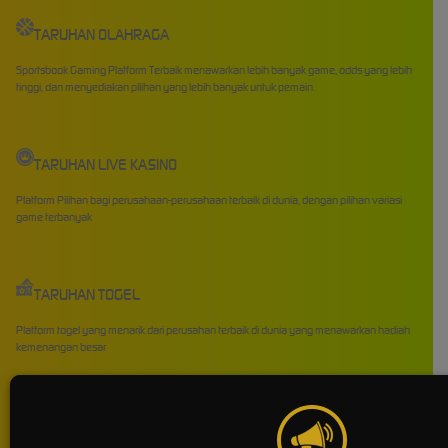
TARUHAN OLAHRAGA
Sportsbook Gaming Platform Terbaik menawarkan lebih banyak game, odds yang lebih
tinggi, dan menyediakan pilihan yang lebih banyak untuk pemain.
TARUHAN LIVE KASINO
Platform Pilihan bagi perusahaan-perusahaan terbaik di dunia, dengan pilihan variasi
game terbanyak
TARUHAN TOGEL
Platform togel yang menarik dari perusahan terbaik di dunia yang menawarkan hadiah
kemenangan besar