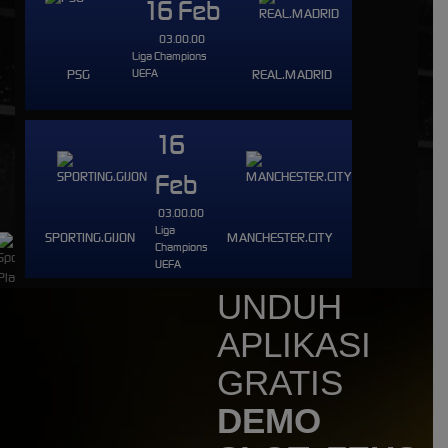
16 Feb
andi****4
IDR
4,876,200.00
03.00.00
Gates of Olympus X1000
Liga Champions
PSG
UEFA
REAL.MADRID
bima****6
IDR
3,965,800.00
Olympus Thunder Strike
16
eko****3
IDR
4,221,300.00
Feb
Gatot Kaca Legend Spin
03.00.00
rang****8
Liga
SPORTING.GIJON
MANCHESTER.CITY
IDR
3,712,900.00
Champions
Gatot Kaca Fire Spin
UEFA
UNDUH
APLIKASI
GRATIS
DEMO