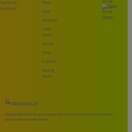
Syarat dan
Race
Twitter
Ketentuan
Togel
Olahraga
Crash
Game
Arcade
Poker
E-Sports
Sabung
Ayam
TARUHAN SLOT
Penyedia slot online dengan beragam pilihan game menarik yang memudahkan
pemain untuk mencapai jackpot