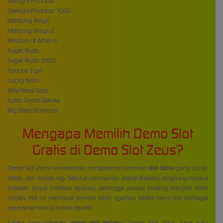
Starlight Princess
Starlight Princess 1000
Mahjong Ways
Mahjong Ways 2
Wisdom of Athena
Sugar Rush
Sugar Rush 1000
Fortune Tiger
Lucky Neko
Wild West Gold
Aztec Gems Deluxe
Big Bass Bonanza
Mengapa Memilih Demo Slot
Gratis di Demo Slot Zeus?
Demo Slot Zeus menawarkan pengalaman bermain
slot demo
yang cepat,
stabil, dan bebas lag. Seluruh permainan dapat diakses langsung melalui
browser tanpa instalasi aplikasi sehingga proses loading menjadi lebih
ringan. Hal ini membuat pemain lebih nyaman ketika mencoba berbagai
permainan dari provider favorit.
Selain menyediakan
demo slot terbaru
, Demo Slot Zeus juga rutin