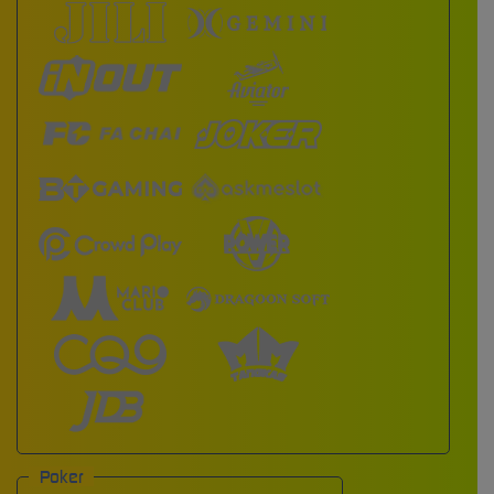
Poker