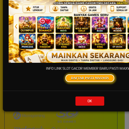
cipta dilindungi | 18+
Platform Penyedia Layanan
Slots
INFO LINK SLOT GACOR MEMBER BARU PASTI MAX
DAFTAR PASTI MAXWIN
OK