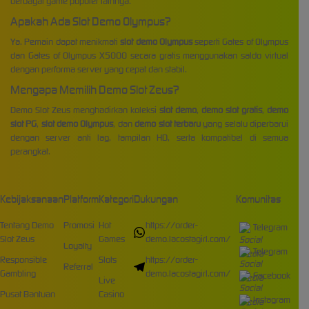
berbagai game populer lainnya.
Apakah Ada Slot Demo Olympus?
Ya. Pemain dapat menikmati
slot demo Olympus
seperti Gates of Olympus
dan Gates of Olympus X5000 secara gratis menggunakan saldo virtual
dengan performa server yang cepat dan stabil.
Mengapa Memilih Demo Slot Zeus?
Demo Slot Zeus menghadirkan koleksi
slot demo
,
demo slot gratis
,
demo
slot PG
,
slot demo Olympus
, dan
demo slot terbaru
yang selalu diperbarui
dengan server anti lag, tampilan HD, serta kompatibel di semua
perangkat.
Kebijaksanaan
Platform
Kategori
Dukungan
Komunitas
Tentang Demo
Promosi
Hot
https://order-
Telegram
Slot Zeus
Games
demo.lacostagirl.com/
Loyalty
Telegram
Responsible
Slots
https://order-
Referral
Gambling
demo.lacostagirl.com/
Facebook
Live
Pusat Bantuan
Casino
Instagram