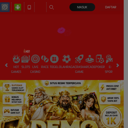
MASUK
DAFTAR
HOT
SLOTS
LIVE
RACE
TOGEL
OLAHRAGA
CRASH
ARCADE
POKER
E-
SABUNG
GAMES
CASINO
GAME
SPORTS
AYAM