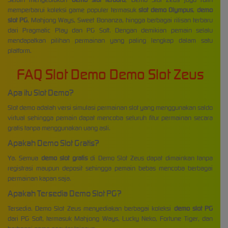
memperbarui koleksi game populer termasuk
slot demo Olympus
,
demo
slot PG
, Mahjong Ways, Sweet Bonanza, hingga berbagai rilisan terbaru
dari Pragmatic Play dan PG Soft. Dengan demikian pemain selalu
mendapatkan pilihan permainan yang paling lengkap dalam satu
platform.
FAQ Slot Demo Demo Slot Zeus
Apa itu Slot Demo?
Slot demo adalah versi simulasi permainan slot yang menggunakan saldo
virtual sehingga pemain dapat mencoba seluruh fitur permainan secara
gratis tanpa menggunakan uang asli.
Apakah Demo Slot Gratis?
Ya. Semua
demo slot gratis
di Demo Slot Zeus dapat dimainkan tanpa
registrasi maupun deposit sehingga pemain bebas mencoba berbagai
permainan kapan saja.
Apakah Tersedia Demo Slot PG?
Tersedia. Demo Slot Zeus menyediakan berbagai koleksi
demo slot PG
dari PG Soft, termasuk Mahjong Ways, Lucky Neko, Fortune Tiger, dan